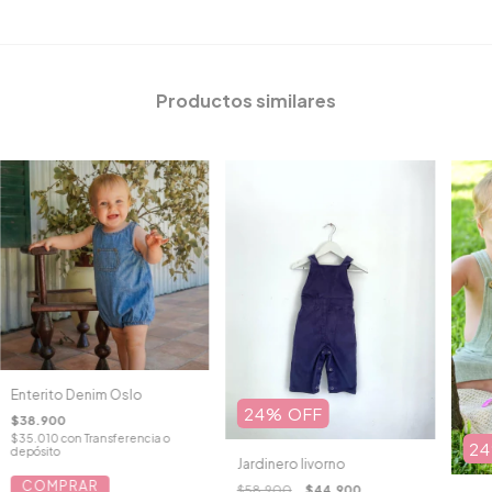
Productos similares
Enterito Denim Oslo
24
%
OFF
$38.900
$35.010
con
Transferencia o
24
depósito
Jardinero livorno
COMPRAR
$58.900
$44.900