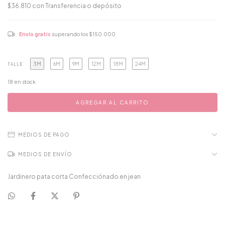
$36.810
con
Transferencia o depósito
Envío gratis
superando los
$150.000
3M
6M
9M
12M
18M
24M
TALLE
18
en stock
MEDIOS DE PAGO
MEDIOS DE ENVÍO
Jardinero pata corta Confecciónado en jean