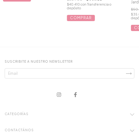
Jard
$40.410
con
Transferencia o
depósito
$50
$35.
COMPRAR
depó
C
SUSCRIBITE A NUESTRO NEWSLETTER
CATEGORÍAS
CONTACTÁNOS