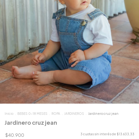
Inicio
.
BEBES 0-18 MESES
.
ROPA
.
JARDINEROS
.
Jardinero cruz jean
Jardinero cruz jean
$40.900
3
cuotas sin interés de
$13.633,33