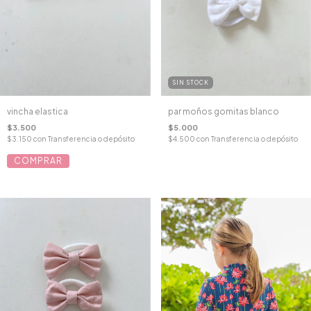
SIN STOCK
vincha elastica
par moños gomitas blanco
$3.500
$5.000
$3.150
con
Transferencia o depósito
$4.500
con
Transferencia o depósito