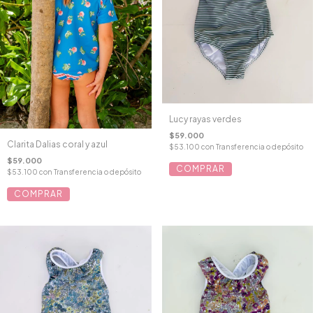
Lucy rayas verdes
$59.000
Clarita Dalias coral y azul
$53.100
con
Transferencia o depósito
$59.000
COMPRAR
$53.100
con
Transferencia o depósito
COMPRAR