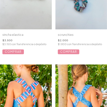
vincha elastica
scrunchies
$3.500
$2.000
$3.150
con
Transferencia o depósito
$1.800
con
Transferencia o depósito