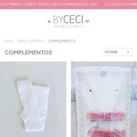
- ENVÍOS GRATIS A PARTIR DE $150.000
3 CUOTAS SIN INTERÉS- 10% OFF TRANSF. O
Inicio
.
NIÑAS 1-16 AÑOS
.
COMPLEMENTOS
COMPLEMENTOS
FILTRAR