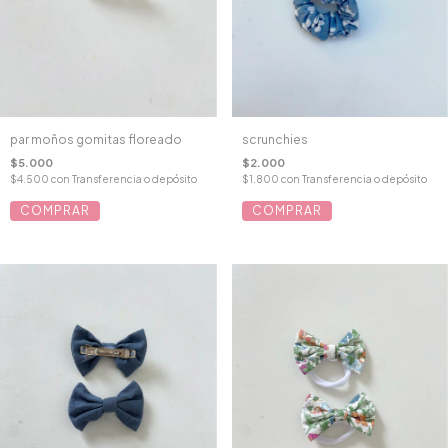
par moños gomitas floreado
scrunchies
$5.000
$2.000
$4.500
con
Transferencia o depósito
$1.800
con
Transferencia o depósito