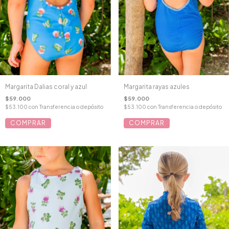
Margarita Dalias coral y azul
Margarita rayas azules
$59.000
$59.000
$53.100
con
Transferencia o depósito
$53.100
con
Transferencia o depósito
COMPRAR
COMPRAR