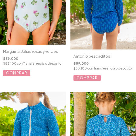
Margarita Dalias rosas y verdes
Antonio pescaditos
$59.000
$59.000
$53.100
con
Transferencia o depósito
$53.100
con
Transferencia o depósito
COMPRAR
COMPRAR