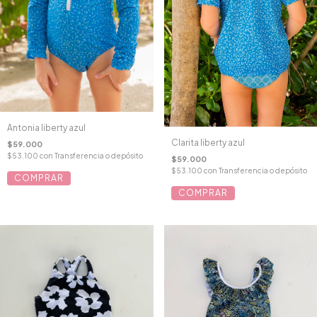
Antonia liberty azul
Clarita liberty azul
$59.000
$53.100
con
Transferencia o depósito
$59.000
$53.100
con
Transferencia o depósito
COMPRAR
COMPRAR