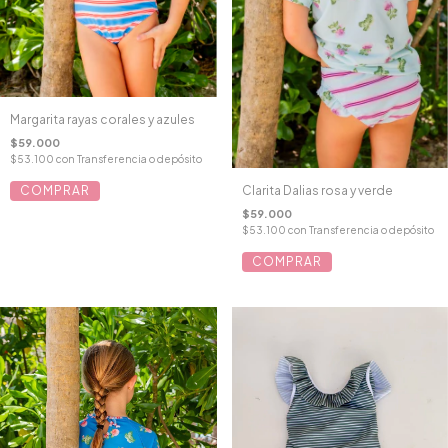
Margarita rayas corales y azules
$59.000
$53.100
con
Transferencia o depósito
COMPRAR
Clarita Dalias rosa y verde
$59.000
$53.100
con
Transferencia o depósito
COMPRAR