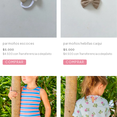
par moños escoces
par moños hebillas caqui
$5.000
$5.000
$4.500
con
Transferencia o depósito
$4.500
con
Transferencia o depósito