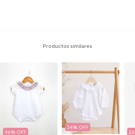
Productos similares
34
%
OFF
26
46
%
OFF