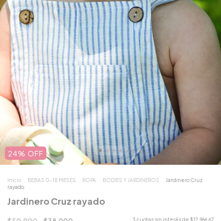
24
%
OFF
Inicio
.
BEBAS 0-18 MESES
.
ROPA
.
BODIES Y JARDINEROS
.
Jardinero Cruz
rayado
Jardinero Cruz rayado
3
cuotas sin interés de
$12.966,67