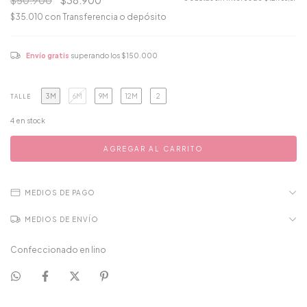
$50.900
$38.900
$35.010
con
Transferencia o depósito
Envío gratis
superando los
$150.000
3M
6M
9M
12M
2
TALLE
4
en stock
MEDIOS DE PAGO
MEDIOS DE ENVÍO
Confeccionado en lino