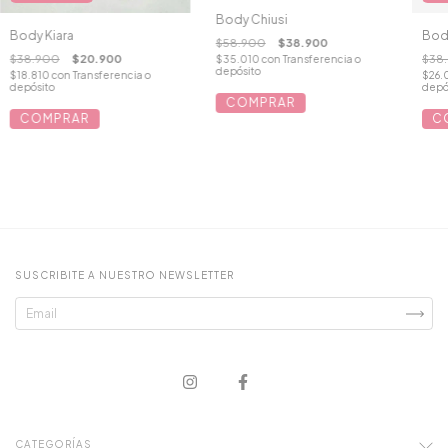
Body Chiusi
Bod
Body Kiara
$58.900
$38.900
$38
$38.900
$20.900
$35.010
con
Transferencia o
depósito
$26.
$18.810
con
Transferencia o
depó
depósito
COMPRAR
C
COMPRAR
SUSCRIBITE A NUESTRO NEWSLETTER
CATEGORÍAS