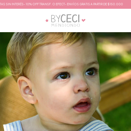
N INTERÉS- 10% OFF TRANSF. O EFECT- ENVÍOS GRATIS A PARTIR DE $150.000
3 CU