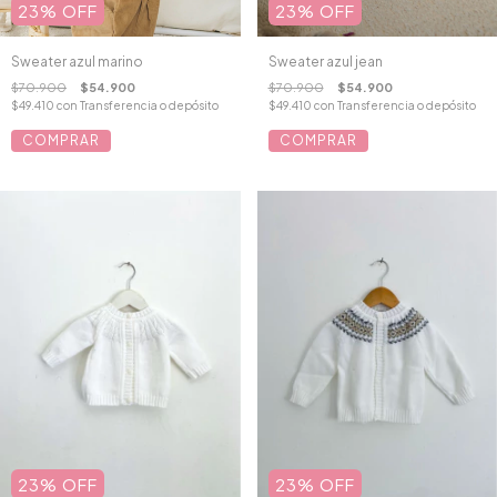
23
%
OFF
23
%
OFF
Sweater azul marino
Sweater azul jean
$70.900
$54.900
$70.900
$54.900
$49.410
con
Transferencia o depósito
$49.410
con
Transferencia o depósito
COMPRAR
COMPRAR
23
%
OFF
23
%
OFF