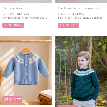
Cardigan blanco
Cardigan blanco con guarda
$70.900
$54.900
$70.900
$54.900
$49.410
con
Transferencia o depósito
$49.410
con
Transferencia o depósito
COMPRAR
COMPRAR
23
%
OFF