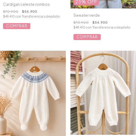
23
%
OFF
Cardigan celeste rombos
$70.900
$54.900
Sweater verde
$49.410
con
Transferencia o depósito
$70.900
$54.900
COMPRAR
$49.410
con
Transferencia o depósito
COMPRAR