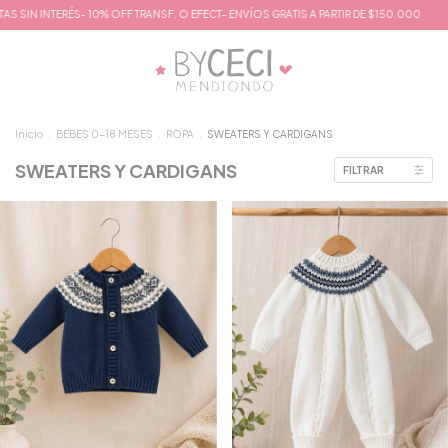
OFF TRANSF. O EFECT- ENVÍOS GRATIS A PARTIR DE $150.000
3 CUOTAS SIN INTERÉS
Inicio
.
BEBES 0-18 MESES
.
ROPA
.
SWEATERS Y CARDIGANS
SWEATERS Y CARDIGANS
FILTRAR