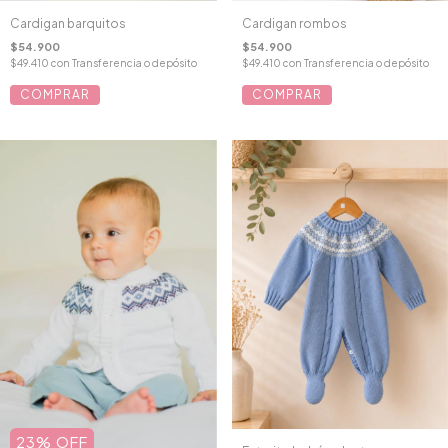
Cardigan rombos
Cardigan barquitos
$54.900
$54.900
$49.410
con
Transferencia o depósito
$49.410
con
Transferencia o depósito
COMPRAR
COMPRAR
23
%
OFF