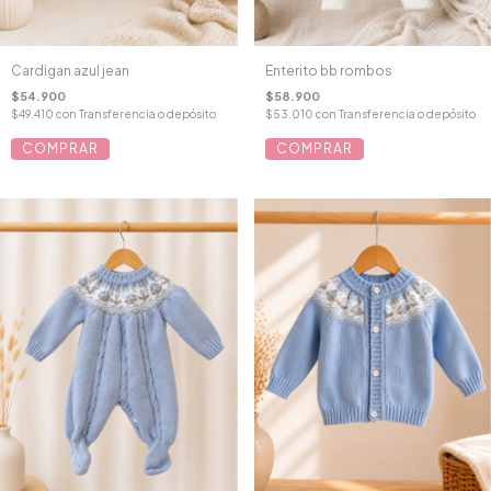
Cardigan azul jean
Enterito bb rombos
$54.900
$58.900
$49.410
con
Transferencia o depósito
$53.010
con
Transferencia o depósito
COMPRAR
COMPRAR