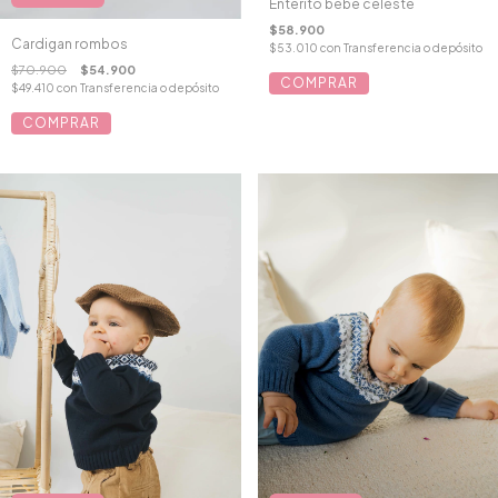
Enterito bebé celeste
$58.900
Cardigan rombos
$53.010
con
Transferencia o depósito
$70.900
$54.900
COMPRAR
$49.410
con
Transferencia o depósito
COMPRAR