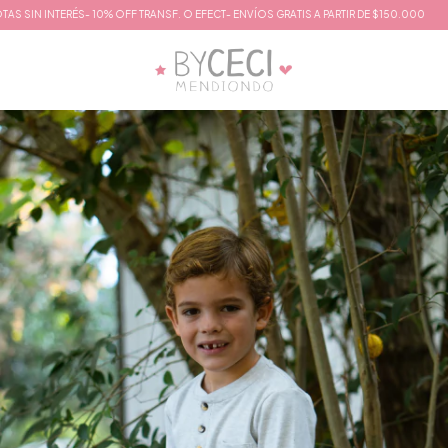
N INTERÉS- 10% OFF TRANSF. O EFECT- ENVÍOS GRATIS A PARTIR DE $150.000
3 CU