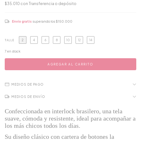
$35.010
con
Transferencia o depósito
Envío gratis
superando los
$150.000
2
4
6
8
10
12
14
TALLE
7
en stock
MEDIOS DE PAGO
MEDIOS DE ENVÍO
Confeccionada en interlock brasilero, una tela
suave, cómoda y resistente, ideal para acompañar a
los más chicos todos los días.
Su diseño clásico con cartera de botones la