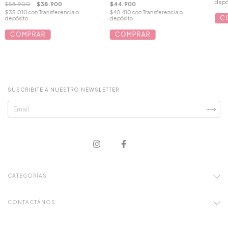
depó
$58.900
$38.900
$44.900
$35.010
con
Transferencia o
$40.410
con
Transferencia o
C
depósito
depósito
COMPRAR
COMPRAR
SUSCRIBITE A NUESTRO NEWSLETTER
CATEGORÍAS
CONTACTÁNOS