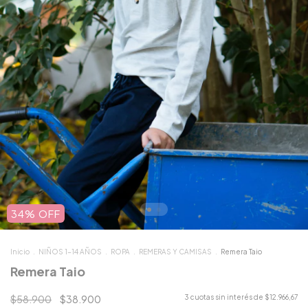
34
%
OFF
Inicio
.
NIÑOS 1-14 AÑOS
.
ROPA
.
REMERAS Y CAMISAS
.
Remera Taio
Remera Taio
$58.900
$38.900
3
cuotas sin interés de
$12.966,67