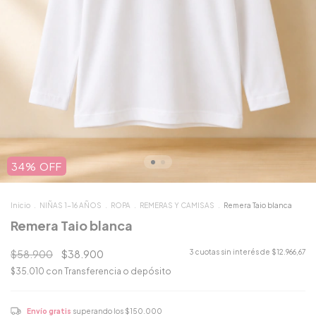
34
%
OFF
Inicio
.
NIÑAS 1-16 AÑOS
.
ROPA
.
REMERAS Y CAMISAS
.
Remera Taio blanca
Remera Taio blanca
$58.900
$38.900
3
cuotas sin interés de
$12.966,67
$35.010
con
Transferencia o depósito
Envío gratis
superando los
$150.000