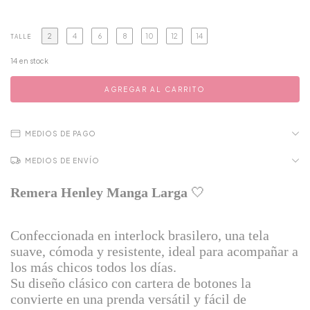
2
4
6
8
10
12
14
TALLE
14
en stock
MEDIOS DE PAGO
MEDIOS DE ENVÍO
Remera Henley Manga Larga
🤍
Confeccionada en interlock brasilero, una tela
suave, cómoda y resistente, ideal para acompañar a
los más chicos todos los días.
Su diseño clásico con cartera de botones la
convierte en una prenda versátil y fácil de