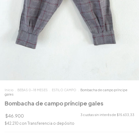
Inicio
.
BEBAS 0-18 MESES
.
ESTILO CAMPO
.
Bombacha de campo príncipe
gales
Bombacha de campo príncipe gales
$46.900
3
cuotas sin interés de
$15.633,33
$42.210
con
Transferencia o depósito